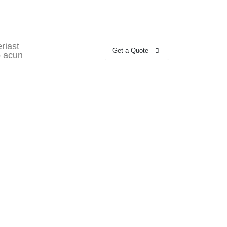
riast
Get a Quote
eo acun