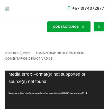
+57 3174372877
CONTÁCTANOS
FEBRERO 18, 2021
ADMINISTRADOR DE CONTENIDO
COMENTARIOS DESACTIVADOS
Reproductor
Media error: Format(s) not supported or
de
source(s) not found
vídeo
Descargar archivo: https://www.sagvalle.org/wp-content/uploads/2021/02/video-maria.mp4?_=1