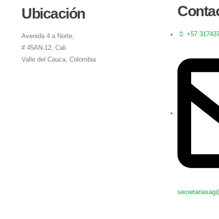
Conta
Ubicación
+57 31743
Avenida 4 a Norte,
# 45AN-12, Cali
Valle del Cauca, Colombia
secretariasag